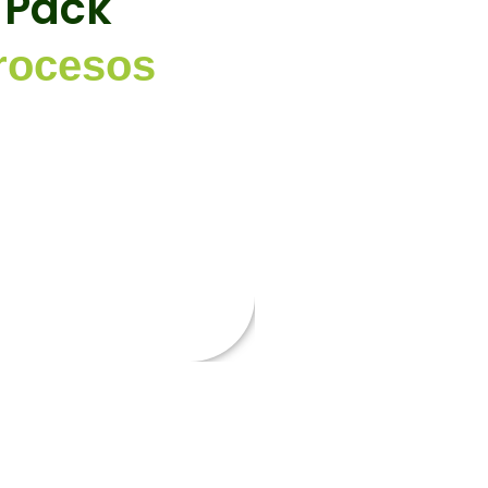
Pack
de negocio y aproveches al
potencial que te brinda el
rocesos
sistema.
r por la contratación de
vicios profesionales para que
demos con el modelado.
¡CONOCE MAS!