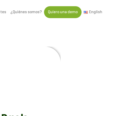
ntes
¿Quiénes somos?
Quiero una demo
English
 Pectra Savia corre en tu
infraestructura.
a licencia de Pectra Savia,
ara que sigas modelando tus