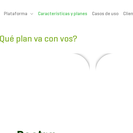
Plataforma
Características y planes
Casos de uso
Clie
Qué plan va con vos?
El sistema Pectra Savia corre en tu
infraestructura.
tas con una licencia de Pectra Savia,
rpetua, para que modeles tus procesos
El sistema
de negocio.
Podes optar por la contratación de
Contas con un
stros servicios profesionales para que
perpetua, p
te ayudemos con el modelado.