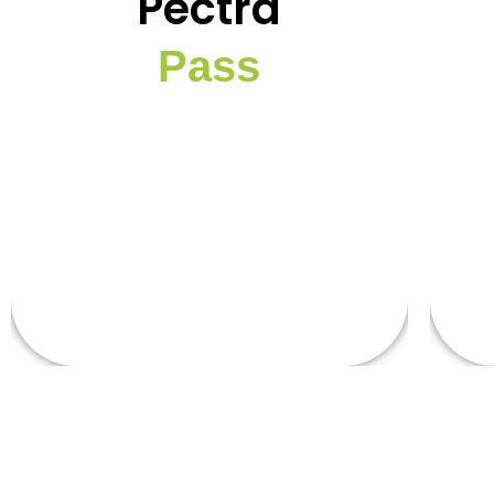
Pectra
Versión Pectra Savia v6.3
Pass
Plataforma como servicio
Pla
Herramientas para el modela de
procesos
Capacitación
Asesoramiento para nuevos proyectos
As
¡CONOCE MAS!