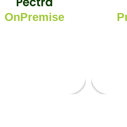
Pectra
procesos 
máximo el 
Versión Pectra Savia v6.3
OnPremise
P
taforma on premise, dispuesta por el
Podes opta
cliente.
nuestros ser
Herramientas para el modela de
te ayu
procesos
Capacitación
esoramiento para nuevos proyectos
¡CONOCE MAS!