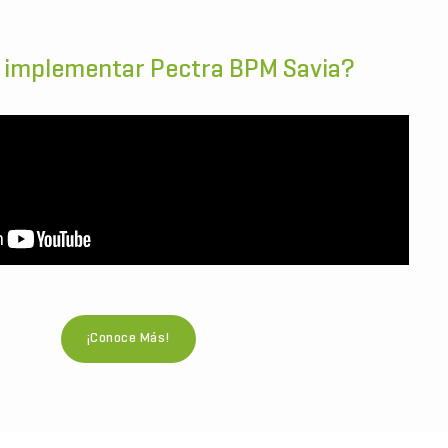
 implementar Pectra BPM Savia?
¡Conoce Más!