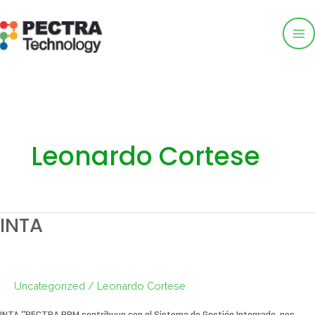
Ma
Ir
al
Me
contenido
Leonardo Cortese
INTA
INTA
Uncategorized
/
Leonardo Cortese