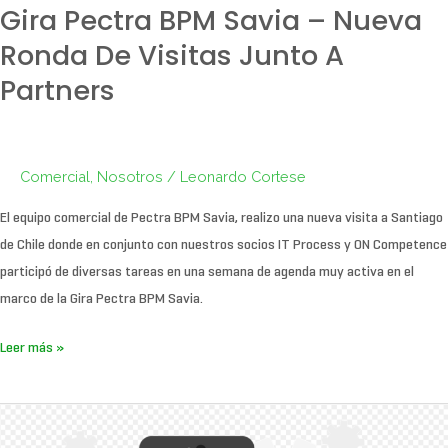
–
Gira Pectra BPM Savia – Nueva
Nueva
Ronda De Visitas Junto A
ronda
Partners
de
visitas
junto
a
Comercial
,
Nosotros
/
Leonardo Cortese
Partners
El equipo comercial de Pectra BPM Savia, realizo una nueva visita a Santiago
de Chile donde en conjunto con nuestros socios IT Process y ON Competence
participó de diversas tareas en una semana de agenda muy activa en el
marco de la Gira Pectra BPM Savia.
Leer más »
Procesos
móviles