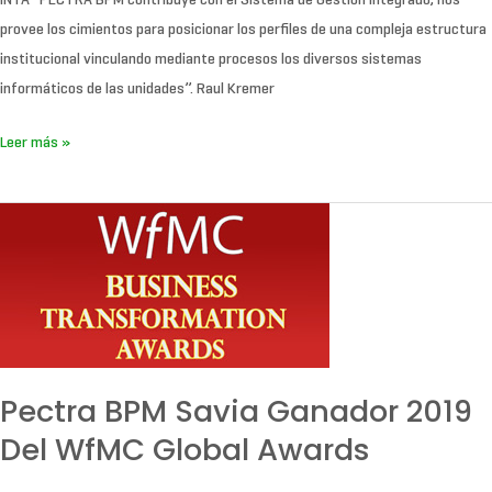
INTA “PECTRA BPM contribuye con el Sistema de Gestión Integrado, nos
provee los cimientos para posicionar los perfiles de una compleja estructura
institucional vinculando mediante procesos los diversos sistemas
informáticos de las unidades”. Raul Kremer
Leer más »
Pectra
BPM
Savia
Ganador
2019
del
WfMC
Pectra BPM Savia Ganador 2019
Global
Del WfMC Global Awards
Awards