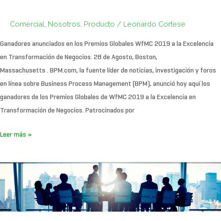
Comercial
,
Nosotros
,
Producto
/
Leonardo Cortese
Ganadores anunciados en los Premios Globales WfMC 2019 a la Excelencia
en Transformación de Negocios. 28 de Agosto, Boston,
Massachusetts . BPM.com, la fuente líder de noticias, investigación y foros
en línea sobre Business Process Management (BPM), anunció hoy aquí los
ganadores de los Premios Globales de WfMC 2019 a la Excelencia en
Transformación de Negocios. Patrocinados por
Leer más »
Gira
Pectra
BPM
Savia